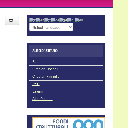
ALBO D'ISTITUTO
Bandi
Circolari Docenti
Circolari Famiglie
RSU
Esterni
Albo Pretorio