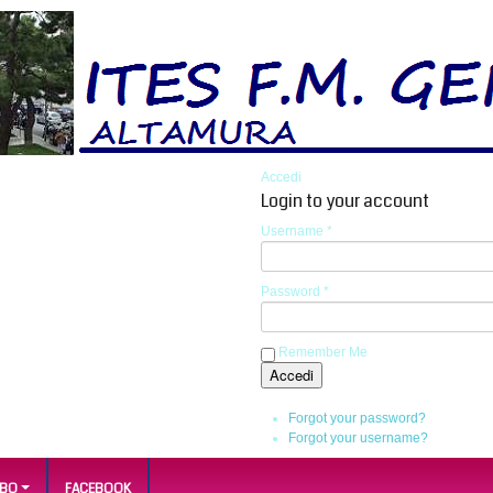
Accedi
Login to your account
Username *
Password *
Remember Me
Forgot your password?
Forgot your username?
LBO
FACEBOOK