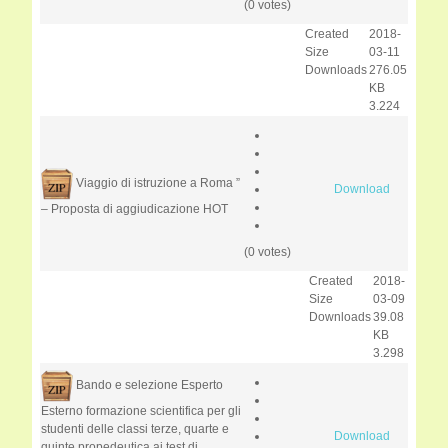
(0 votes)
Created
2018-
Size
03-11
Downloads
276.05
KB
3.224
Viaggio di istruzione a Roma ”
Download
– Proposta di aggiudicazione
HOT
(0 votes)
Created
2018-
Size
03-09
Downloads
39.08
KB
3.298
Bando e selezione Esperto
Esterno formazione scientifica per gli
studenti delle classi terze, quarte e
Download
quinte propedeutica ai test di