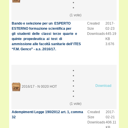
(1 vote)
Bando e selezione per un ESPERTO
Created
2017-
ESTERNO formazione scientifica per
Size
02-23
gli studenti delle classi terze quarte e
Downloads
445.19
quinte propedeutica ai test di
KB
ammissione alle facoltà sanitarie dell’ ITES
3.676
“F.M. Genco” - a.s. 2016/17.
Download
2016/17 - N 0020
HOT
(1 vote)
Adempimenti Legge 190/2012 art. 1, comma
Created
2017-
32
Size
02-21
Downloads
406.11
KB