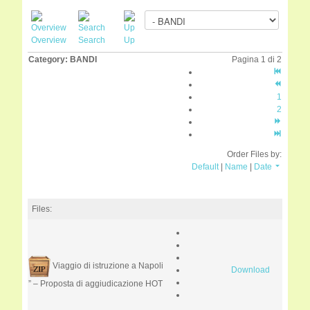
Overview
Search
Up
Category: BANDI
Pagina 1 di 2
1
2
Order Files by:
Default
|
Name
|
Date
Files:
Viaggio di istruzione a Napoli
Download
” – Proposta di aggiudicazione
HOT