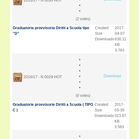
2016/17 - N 0030
HOT
(2 votes)
Graduatoria provvisoria Diritti a Scuola tipo
Created
2017-
"D"
Size
04-07
Downloads
630.11
KB
3.783
Download
2016/17 - N 0029
HOT
(0 votes)
Graduatorie provvisorie Diritti a Scuola ( TIPO
Created
2017-
C )
Size
03-30
Downloads
323.87
KB
3.583