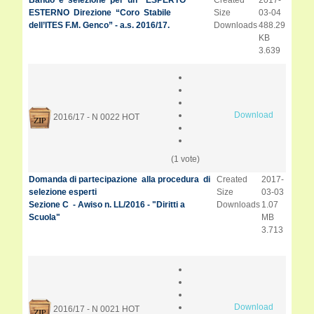
Bando e selezione per un ESPERTO
Created
2017-
ESTERNO Direzione “Coro Stabile
Size
03-04
dell’ITES F.M. Genco” - a.s. 2016/17.
Downloads
488.29
KB
3.639
Download
2016/17 - N 0022
HOT
(1 vote)
Domanda di partecipazione alla procedura di
Created
2017-
selezione esperti
Size
03-03
Sezione C - Awiso n. LL/2016 - "Diritti a
Downloads
1.07
Scuola"
MB
3.713
Download
2016/17 - N 0021
HOT