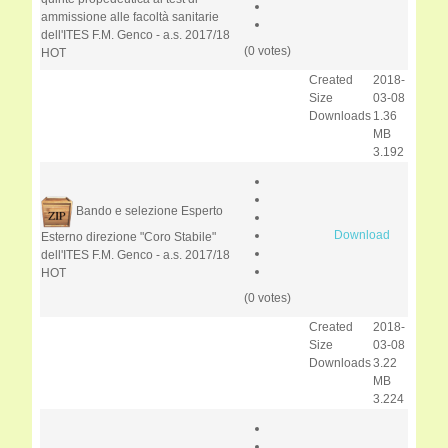
ammissione alle facoltà sanitarie
dell'ITES F.M. Genco - a.s. 2017/18
(0 votes)
HOT
Created
2018-
Size
03-08
Downloads
1.36
MB
3.192
Bando e selezione Esperto
Download
Esterno direzione "Coro Stabile"
dell'ITES F.M. Genco - a.s. 2017/18
HOT
(0 votes)
Created
2018-
Size
03-08
Downloads
3.22
MB
3.224