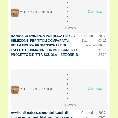
Download
2016/17 - N 0028
HOT
(0 votes)
BANDO AD EVIDENZA PUBBLICA PER LA
Created
2017-
SELEZIONE, PER TITOLI COMPARATIVI,
Size
03-29
DELLA FIGURA PROFESSIONALE DI
Downloads
86.58
ESPERTO FORMATORE DA IMPIEGARE NEL
KB
PROGETTO DIRITTI A SCUOLA - SEZIONE D
3.679
Download
2016/17 - N 0027
HOT
(0 votes)
Avviso di pubblicazione dei bandi di
Created
2017-
concorso per soli titoli per l’accesso ai
Size
03-21