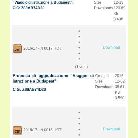
“Viaggio di istruzione a Budapest”.
Size
12-13
CIG: Z88AB74D20
Downloads
123.69
KB
3.436
Download
2016/17 - N 0017
HOT
(1 vote)
Proposta di aggiudicazione “Viaggio di
Created
2016-
istruzione a Budapest”.
Size
12-02
Downloads
35.61
CIG: Z88AB74D20
KB
3.590
Download
2016/17 - N 0016
HOT