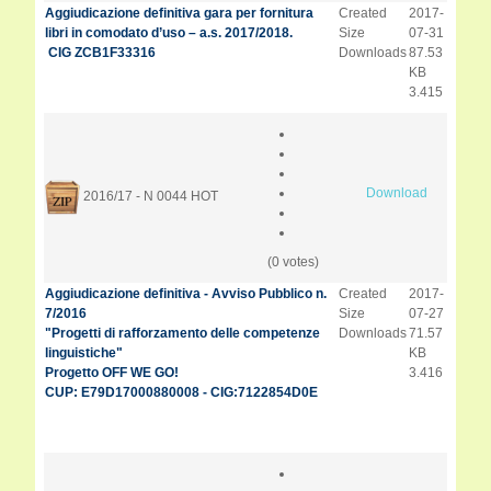
Aggiudicazione definitiva gara per fornitura
Created
2017-
libri in comodato d’uso – a.s. 2017/2018.
Size
07-31
CIG ZCB1F33316
Downloads
87.53
KB
3.415
Download
2016/17 - N 0044
HOT
(0 votes)
Aggiudicazione definitiva - Avviso Pubblico n.
Created
2017-
7/2016
Size
07-27
"Progetti di rafforzamento delle competenze
Downloads
71.57
linguistiche"
KB
Progetto OFF WE GO!
3.416
CUP: E79D17000880008 - CIG:7122854D0E