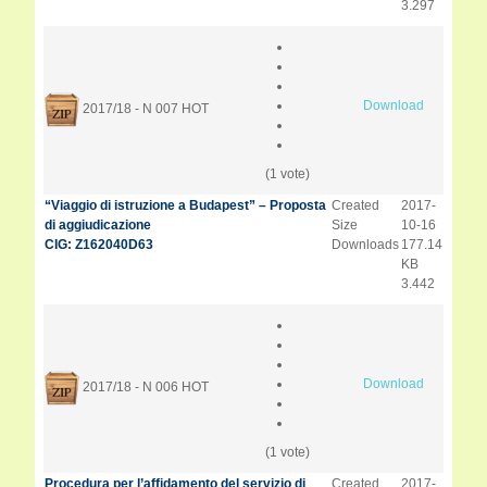
3.297
Download
2017/18 - N 007
HOT
(1 vote)
“Viaggio di istruzione a Budapest” – Proposta
Created
2017-
di aggiudicazione
Size
10-16
CIG: Z162040D63
Downloads
177.14
KB
3.442
Download
2017/18 - N 006
HOT
(1 vote)
Procedura per l’affidamento del servizio di
Created
2017-