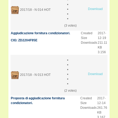
Download
2017/18 - N 014
HOT
(3 votes)
Aggiudicazione fornitura condizionatori.
Created
2017-
Size
12-19
CIG: ZD2204F95E
Downloads
211.11
KB
3.156
Download
2017/18 - N 013
HOT
(2 votes)
Proposta di aggiudicazione fornitura
Created
2017-
condizionatori.
Size
12-14
Downloads
261.76
KB
3.167