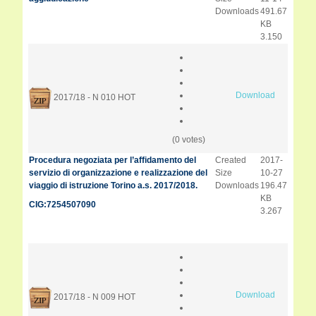
Downloads
491.67
KB
3.150
Download
2017/18 - N 010
HOT
(0 votes)
Procedura negoziata per l’affidamento del
Created
2017-
servizio di organizzazione e realizzazione del
Size
10-27
viaggio di istruzione Torino a.s. 2017/2018.
Downloads
196.47
KB
CIG:7254507090
3.267
Download
2017/18 - N 009
HOT