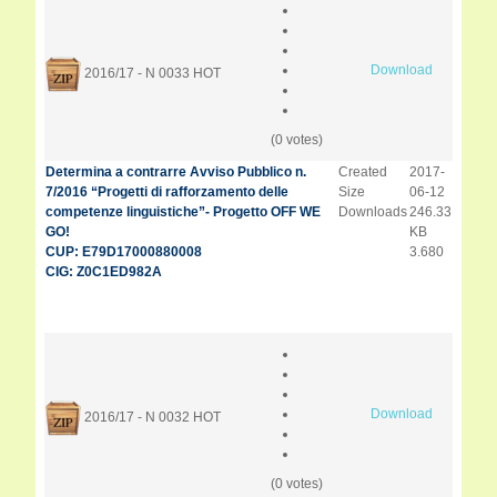
Download
2016/17 - N 0033
HOT
(0 votes)
Determina a contrarre Avviso Pubblico n.
Created
2017-
7/2016 “Progetti di rafforzamento delle
Size
06-12
competenze linguistiche”- Progetto OFF WE
Downloads
246.33
GO!
KB
CUP: E79D17000880008
3.680
CIG: Z0C1ED982A
Download
2016/17 - N 0032
HOT
(0 votes)