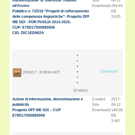
manifestazione di interesse relativo
Size
06-12
all’Avviso
Downloads
264.83
Pubblico n. 7/2016 “Progetti di rafforzamento
KB
delle competenze linguistiche”- Progetto OFF
3.635
WE GO! - POR PUGLIA 2014-2020.
CUP: E79D17000880008
CIG: Z0C1ED982A
Download
2016/17 - N 0034
HOT
(0 votes)
Azione di informazione, disseminazione e
Created
2017-
pubblicità
Size
06-12
Progetto OFF WE GO! – CUP
Downloads
148.08
E79D17000880008
KB
3.487