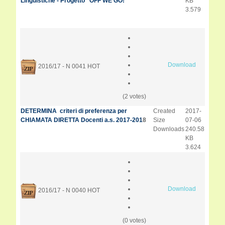
Linguistiche - Progetto "OFF WE GO!"
KB
3.579
Download
2016/17 - N 0041
HOT
(2 votes)
DETERMINA criteri di preferenza per
Created
2017-
CHIAMATA DIRETTA Docenti a.s. 2017-201
8
Size
07-06
Downloads
240.58
KB
3.624
Download
2016/17 - N 0040
HOT
(0 votes)