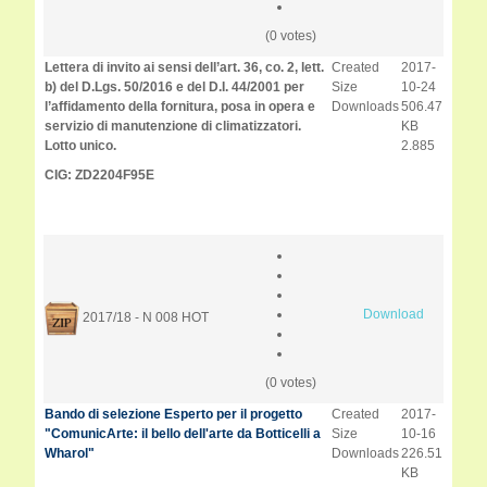
(0 votes)
Lettera di invito ai sensi dell’art. 36, co. 2, lett.
Created
2017-
b) del D.Lgs. 50/2016 e del D.I. 44/2001 per
Size
10-24
l’affidamento della fornitura, posa in opera e
Downloads
506.47
servizio di manutenzione di climatizzatori.
KB
Lotto unico.
2.885
CIG: ZD2204F95E
Download
2017/18 - N 008
HOT
(0 votes)
Bando di selezione Esperto per il progetto
Created
2017-
"ComunicArte: il bello dell'arte da Botticelli a
Size
10-16
Wharol"
Downloads
226.51
KB