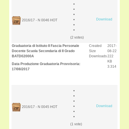
Download
2016/17 - N 0046
HOT
(2 votes)
Graduatoria di Istituto II Fascia Personale
Created
2017-
Docente Scuola Secondaria di II Grado
Size
08-22
BATD02000A
Downloads
222
KB
Data Produzione Graduatoria Provvisoria:
3.314
17/08/2017
Download
2016/17 - N 0045
HOT
(1 vote)