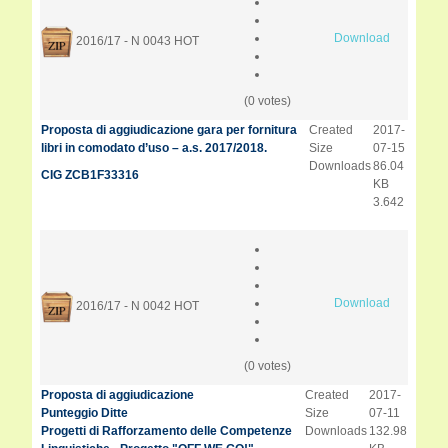
Download
2016/17 - N 0043
HOT
(0 votes)
Proposta di aggiudicazione gara per fornitura
Created
2017-
libri in comodato d’uso – a.s. 2017/2018.
Size
07-15
Downloads
86.04
CIG ZCB1F33316
KB
3.642
Download
2016/17 - N 0042
HOT
(0 votes)
Proposta di aggiudicazione
Created
2017-
Punteggio Ditte
Size
07-11
Progetti di Rafforzamento delle Competenze
Downloads
132.98