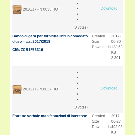
Download
2016/17 - N 0038
HOT
(0 votes)
Bando di gara per fornitura libri in comodato
Created
2017-
d’uso – a.s. 2017/2018
Size
06-30
Downloads
138.63
CIG: ZCB1F33316
KB
3.301
Download
2016/17 - N 0037
HOT
(0 votes)
Estratto verbale manifestazioni di interesse
Created
2017-
Size
06-27
Downloads
498.08
KB