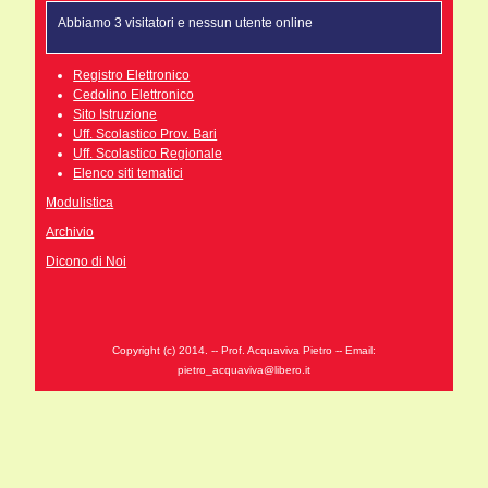
Abbiamo 3 visitatori e nessun utente online
Registro Elettronico
Cedolino Elettronico
Sito Istruzione
Uff. Scolastico Prov. Bari
Uff. Scolastico Regionale
Elenco siti tematici
Modulistica
Archivio
Dicono di Noi
Copyright (c) 2014. -- Prof. Acquaviva Pietro -- Email:
pietro_acquaviva@libero.it