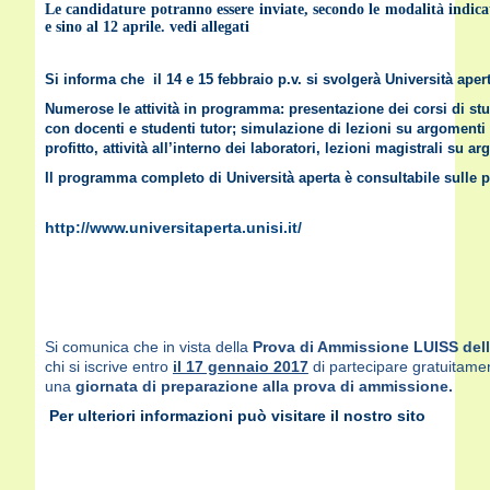
Le candidature potranno essere inviate, secondo le modalità indica
e sino al 12 aprile.
vedi allegati
Si informa che il 14 e 15 febbraio p.v. si svolgerà Università aper
Numerose le attività in programma: presentazione dei corsi di stud
con docenti e studenti tutor; simulazione di lezioni su argomenti d
profitto, attività all’interno dei laboratori, lezioni magistrali su ar
Il programma completo di Università aperta è consultabile sulle 
http://www.universitaperta.unisi.it/
Si comunica che in vista della
Prova di Ammissione LUISS dell’
chi si iscrive entro
il 17 gennaio 2017
di partecipare gratuitamen
una
giornata di preparazione alla prova di ammissione.
Per ulteriori informazioni può visitare il nostro sito