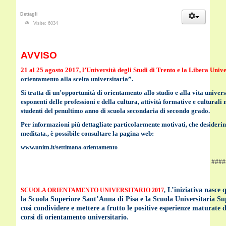
Dettagli
Visite: 6034
AVVISO
21 al 25 agosto 2017
, l’Università degli Studi di Trento e la Libera Univ
orientamento alla scelta universitaria”.
Si tratta di un’opportunità di orientamento allo studio e alla vita univers
esponenti delle professioni e della cultura, attività formative e culturali
studenti del penultimo anno ​di scuola secondaria di secondo grado.
Per informazioni più dettagliate
particolarmente motivati, che desiderino
meditata.
, è possibile consultare la pagina web:
www.unitn.it/settimana-orientamento
####
L’iniziativa nasce 
SCUOLA ORIENTAMENTO UNIVERSITARIO 2017
,
la Scuola Superiore Sant’Anna di Pisa e la Scuola Universitaria Su
così condividere e mettere a frutto le positive esperienze maturate 
corsi di orientamento universitario.